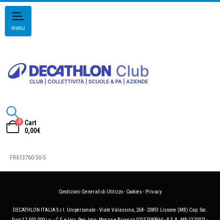
menu
0
Cart
0,00
€
FR613760-30-S
Condizioni Generali di Utilizzo
-
Cookies
-
Privacy
DECATHLON ITALIA S.r.l. Unipersonale - Viale Valassina, 268 - 20851 Lissone (MB) Cap. Soc.
Euro 12.500.000 i.v. - C.F. e Iscr. Reg. Imp. Monza e Brianza 02137480964 - R.E.A. MB-1370021 -