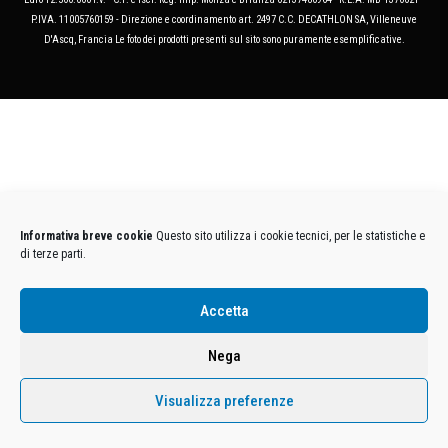
P.IVA. 11005760159 - Direzione e coordinamento art. 2497 C.C. DECATHLON SA, Villeneuve
D'Ascq, Francia Le foto dei prodotti presenti sul sito sono puramente esemplificative.
Informativa breve cookie
Questo sito utilizza i cookie tecnici, per le statistiche e
di terze parti.
Accetta
Nega
Visualizza preferenze