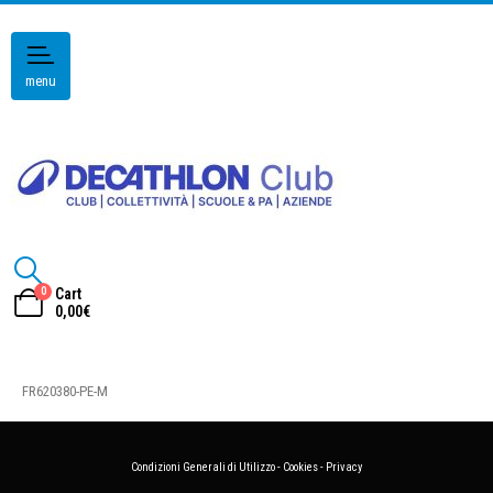
menu
0
Cart
0,00
€
FR620380-PE-M
Condizioni Generali di Utilizzo
-
Cookies
-
Privacy