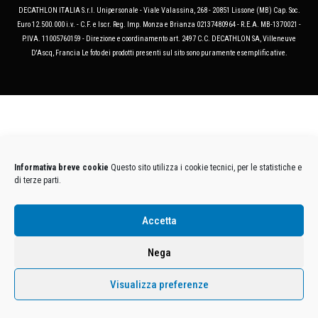
DECATHLON ITALIA S.r.l. Unipersonale - Viale Valassina, 268 - 20851 Lissone (MB) Cap. Soc.
Euro 12.500.000 i.v. - C.F. e Iscr. Reg. Imp. Monza e Brianza 02137480964 - R.E.A. MB-1370021 -
P.IVA. 11005760159 - Direzione e coordinamento art. 2497 C.C. DECATHLON SA, Villeneuve
D'Ascq, Francia Le foto dei prodotti presenti sul sito sono puramente esemplificative.
Informativa breve cookie
Questo sito utilizza i cookie tecnici, per le statistiche e
di terze parti.
Accetta
Nega
Visualizza preferenze