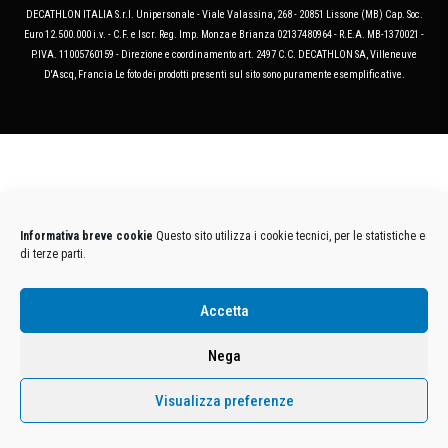
DECATHLON ITALIA S.r.l. Unipersonale - Viale Valassina, 268 - 20851 Lissone (MB) Cap. Soc.
Euro 12.500.000 i.v. - C.F. e Iscr. Reg. Imp. Monza e Brianza 02137480964 - R.E.A. MB-1370021 -
P.IVA. 11005760159 - Direzione e coordinamento art. 2497 C.C. DECATHLON SA, Villeneuve
D'Ascq, Francia Le foto dei prodotti presenti sul sito sono puramente esemplificative.
Informativa breve cookie
Questo sito utilizza i cookie tecnici, per le statistiche e
di terze parti.
Accetta
Nega
Visualizza preferenze