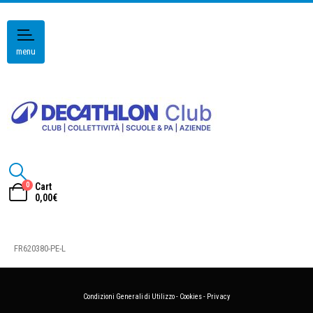
menu
0
Cart
0,00
€
FR620380-PE-L
Condizioni Generali di Utilizzo
-
Cookies
-
Privacy