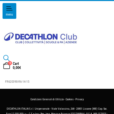
menu
0
Cart
0,00
€
FR620390-R6-14-15
Condizioni Generali di Utilizzo
-
Cookies
-
Privacy
DECATHLON ITALIA S.r.l. Unipersonale - Viale Valassina, 268 - 20851 Lissone (MB) Cap. Soc.
Euro 12.500.000 i.v. - C.F. e Iscr. Reg. Imp. Monza e Brianza 02137480964 - R.E.A. MB-1370021 -