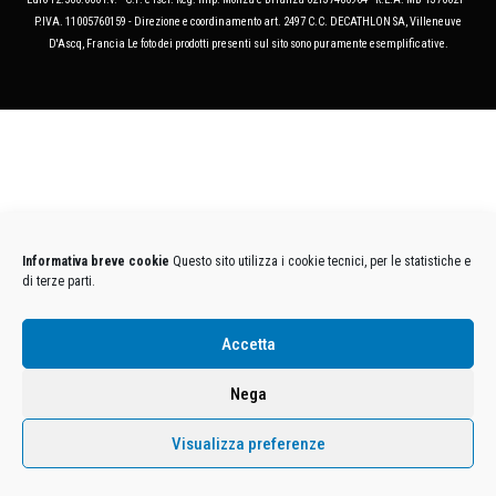
P.IVA. 11005760159 - Direzione e coordinamento art. 2497 C.C. DECATHLON SA, Villeneuve
D'Ascq, Francia Le foto dei prodotti presenti sul sito sono puramente esemplificative.
Informativa breve cookie
Questo sito utilizza i cookie tecnici, per le statistiche e
di terze parti.
Accetta
Nega
Visualizza preferenze