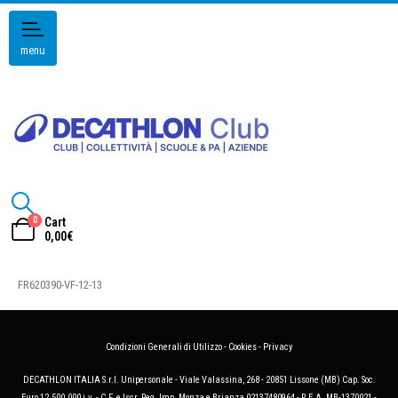
menu
0
Cart
0,00
€
FR620390-VF-12-13
Condizioni Generali di Utilizzo
-
Cookies
-
Privacy
DECATHLON ITALIA S.r.l. Unipersonale - Viale Valassina, 268 - 20851 Lissone (MB) Cap. Soc.
Euro 12.500.000 i.v. - C.F. e Iscr. Reg. Imp. Monza e Brianza 02137480964 - R.E.A. MB-1370021 -