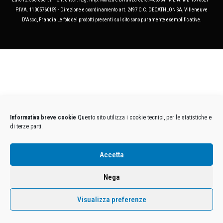
P.IVA. 11005760159 - Direzione e coordinamento art. 2497 C.C. DECATHLON SA, Villeneuve
D'Ascq, Francia Le foto dei prodotti presenti sul sito sono puramente esemplificative.
Informativa breve cookie
Questo sito utilizza i cookie tecnici, per le statistiche e
di terze parti.
Accetta
Nega
Visualizza preferenze