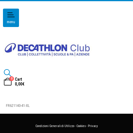
menu
0
Cart
0,00
€
FR621140-41-XL
Condizioni Generali di Utilizzo
-
Cookies
-
Privacy