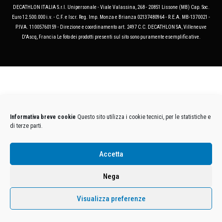
DECATHLON ITALIA S.r.l. Unipersonale - Viale Valassina, 268 - 20851 Lissone (MB) Cap. Soc.
Euro 12.500.000 i.v. - C.F. e Iscr. Reg. Imp. Monza e Brianza 02137480964 - R.E.A. MB-1370021 -
P.IVA. 11005760159 - Direzione e coordinamento art. 2497 C.C. DECATHLON SA, Villeneuve
D'Ascq, Francia Le foto dei prodotti presenti sul sito sono puramente esemplificative.
Informativa breve cookie
Questo sito utilizza i cookie tecnici, per le statistiche e
di terze parti.
Accetta
Nega
Visualizza preferenze