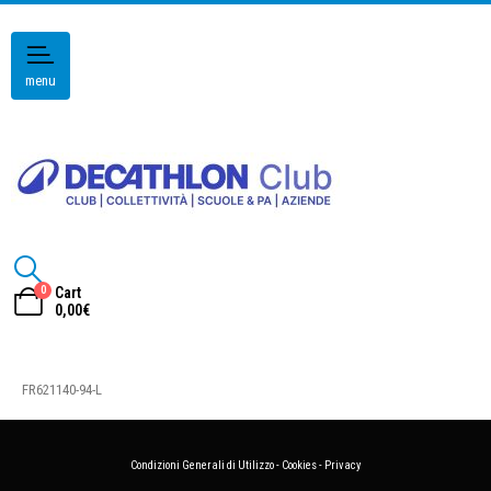
menu
0
Cart
0,00
€
FR621140-94-L
Condizioni Generali di Utilizzo
-
Cookies
-
Privacy