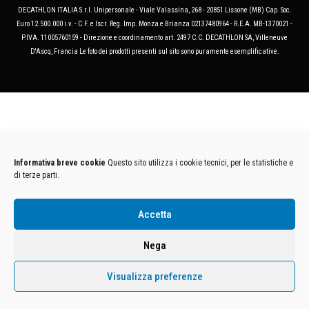
DECATHLON ITALIA S.r.l. Unipersonale - Viale Valassina, 268 - 20851 Lissone (MB) Cap. Soc.
Euro 12.500.000 i.v. - C.F. e Iscr. Reg. Imp. Monza e Brianza 02137480964 - R.E.A. MB-1370021 -
P.IVA. 11005760159 - Direzione e coordinamento art. 2497 C.C. DECATHLON SA, Villeneuve
D'Ascq, Francia Le foto dei prodotti presenti sul sito sono puramente esemplificative.
Informativa breve cookie
Questo sito utilizza i cookie tecnici, per le statistiche e
di terze parti.
Accetta
Nega
Visualizza preferenze