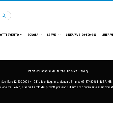
OTTI EVENTO
SCUOLA
SERVIZI
LINEA WVB100-500-900
LINEA V
Condizioni Generali di Utilizzo
-
Cookies
-
Privacy
 Soc. Euro 12.500.000 i.v. - C.F. e Iscr. Reg. Imp. Monza e Brianza 02137480964 - R.E.A. 
illeneuve D'Ascq, Francia Le foto dei prodotti presenti sul sito sono puramente esemplificat