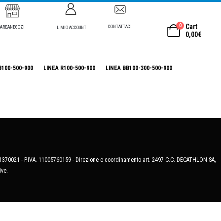
0
Cart
CONTATTACI
AREANEGOZI
IL MIO ACCOUNT
0,00
€
B100-500-900
LINEA R100-500-900
LINEA BB100-300-500-900
MB-1370021 - P.IVA. 11005760159 - Direzione e coordinamento art. 2497 C.C. DECATHLON SA,
ive.