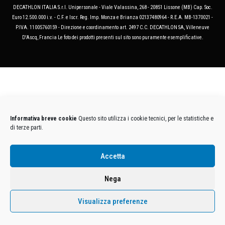
DECATHLON ITALIA S.r.l. Unipersonale - Viale Valassina, 268 - 20851 Lissone (MB) Cap. Soc.
Euro 12.500.000 i.v. - C.F. e Iscr. Reg. Imp. Monza e Brianza 02137480964 - R.E.A. MB-1370021 -
P.IVA. 11005760159 - Direzione e coordinamento art. 2497 C.C. DECATHLON SA, Villeneuve
D'Ascq, Francia Le foto dei prodotti presenti sul sito sono puramente esemplificative.
Informativa breve cookie
Questo sito utilizza i cookie tecnici, per le statistiche e
di terze parti.
Accetta
Nega
Visualizza preferenze