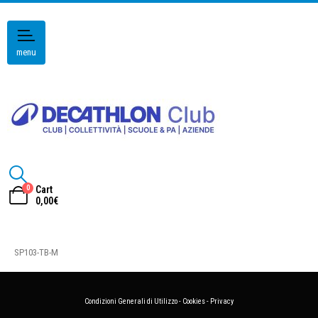
menu
0
Cart
0,00
€
SP103-TB-M
Condizioni Generali di Utilizzo
-
Cookies
-
Privacy