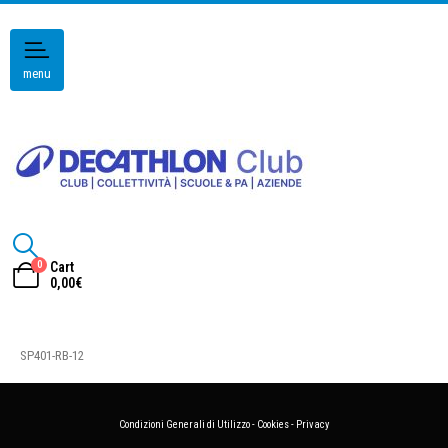
menu
0
Cart
0,00
€
SP401-RB-12
Condizioni Generali di Utilizzo
-
Cookies
-
Privacy