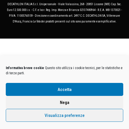
DECATHLON ITALIA S.r.l. Unipersonale - Viale Valassina, 268 - 20851 Lissone (MB) Cap. Soc.
Euro 12.500.000 i.v. - C.F. e Iscr. Reg. Imp. Monza e Brianza 02137480964 - R.E.A. MB-1370021 -
P.IVA. 11005760159 - Direzione e coordinamento art. 2497 C.C. DECATHLON SA, Villeneuve
D'Ascq, Francia Le foto dei prodotti presenti sul sito sono puramente esemplificative.
Informativa breve cookie
Questo sito utilizza i cookie tecnici, per le statistiche e
di terze parti.
Accetta
Nega
Visualizza preferenze