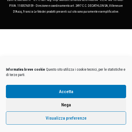
P.IVA. 11005760159 - Direzione e coordinamento art. 2497 C.C. DECATHLON SA, Villeneuve
D'Ascq, Francia Le foto dei prodotti presenti sul sito sono puramente esemplificative.
Informativa breve cookie
Questo sito utilizza i cookie tecnici, per le statistiche e
di terze parti.
Accetta
Nega
Visualizza preferenze