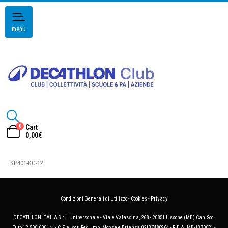
menu
0
Cart
0,00
€
SP401-KG-12
Condizioni Generali di Utilizzo
-
Cookies
-
Privacy
DECATHLON ITALIA S.r.l. Unipersonale - Viale Valassina, 268 - 20851 Lissone (MB) Cap. Soc.
Euro 12.500.000 i.v. - C.F. e Iscr. Reg. Imp. Monza e Brianza 02137480964 - R.E.A. MB-1370021 -