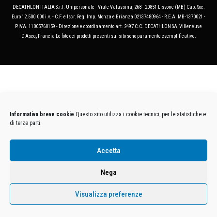
DECATHLON ITALIA S.r.l. Unipersonale - Viale Valassina, 268 - 20851 Lissone (MB) Cap. Soc.
Euro 12.500.000 i.v. - C.F. e Iscr. Reg. Imp. Monza e Brianza 02137480964 - R.E.A. MB-1370021 -
P.IVA. 11005760159 - Direzione e coordinamento art. 2497 C.C. DECATHLON SA, Villeneuve
D'Ascq, Francia Le foto dei prodotti presenti sul sito sono puramente esemplificative.
Informativa breve cookie
Questo sito utilizza i cookie tecnici, per le statistiche e
di terze parti.
Accetta
Nega
Visualizza preferenze