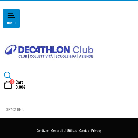
menu
0
Cart
0,00
€
SP402-DN-L
Condizioni Generali di Utilizzo
-
Cookies
-
Privacy