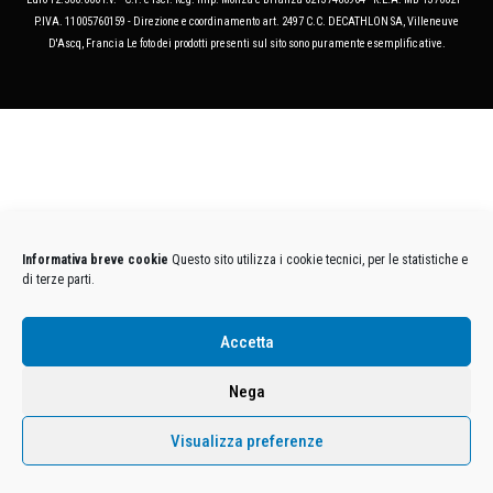
P.IVA. 11005760159 - Direzione e coordinamento art. 2497 C.C. DECATHLON SA, Villeneuve
D'Ascq, Francia Le foto dei prodotti presenti sul sito sono puramente esemplificative.
Informativa breve cookie
Questo sito utilizza i cookie tecnici, per le statistiche e
di terze parti.
Accetta
Nega
Visualizza preferenze