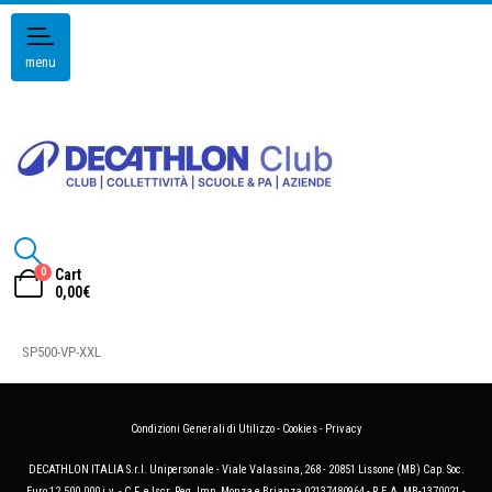
menu
0
Cart
0,00
€
SP500-VP-XXL
Condizioni Generali di Utilizzo
-
Cookies
-
Privacy
DECATHLON ITALIA S.r.l. Unipersonale - Viale Valassina, 268 - 20851 Lissone (MB) Cap. Soc.
Euro 12.500.000 i.v. - C.F. e Iscr. Reg. Imp. Monza e Brianza 02137480964 - R.E.A. MB-1370021 -