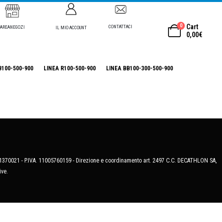
0
Cart
CONTATTACI
AREANEGOZI
IL MIO ACCOUNT
0,00
€
B100-500-900
LINEA R100-500-900
LINEA BB100-300-500-900
MB-1370021 - P.IVA. 11005760159 - Direzione e coordinamento art. 2497 C.C. DECATHLON SA,
ive.