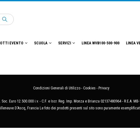
OTTI EVENTO
SCUOLA
SERVIZI
LINEA WVB100-500-900
LINEA V
Condizioni Generali di Utilizzo
-
Cookies
-
Privacy
 Soc. Euro 12.500.000 i.v. - C.F. e Iscr. Reg. Imp. Monza e Brianza 02137480964 - R.E.A. 
illeneuve D'Ascq, Francia Le foto dei prodotti presenti sul sito sono puramente esemplificat