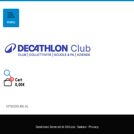
menu
0
Cart
0,00
€
SPW099-AN-XL
Condizioni Generali di Utilizzo
-
Cookies
-
Privacy