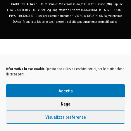
DECATHLON ITALIA S.r.l. Unipersonale - Viale Valassina, 268 - 20851 Lissone (MB) Cap. Soc.
Euro 12.500.000 i.v. - C.F. e Iscr. Reg. Imp. Monza e Brianza 02137480964 - R.E.A. MB-1370021 -
P.IVA. 11005760159 - Direzione e coordinamento art. 2497 C.C. DECATHLON SA, Villeneuve
D'Ascq, Francia Le foto dei prodotti presenti sul sito sono puramente esemplificative.
Informativa breve cookie
Questo sito utilizza i cookie tecnici, per le statistiche e
di terze parti.
Accetta
Nega
Visualizza preferenze