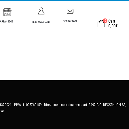
0
Cart
CONTATTACI
AREANEGOZI
IL MIO ACCOUNT
0,00
€
MB-1370021 - P.IVA. 11005760159 - Direzione e coordinamento art. 2497 C.C. DECATHLON SA,
ive.