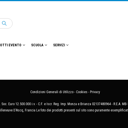
OTTI EVENTO
SCUOLA
SERVIZI
Condizioni Generali di Utilizzo
-
Cookies
-
Privacy
 Soc. Euro 12.500.000 i.v. - C.F. e Iscr. Reg. Imp. Monza e Brianza 02137480964 - R.E.A. 
illeneuve D'Ascq, Francia Le foto dei prodotti presenti sul sito sono puramente esemplificat