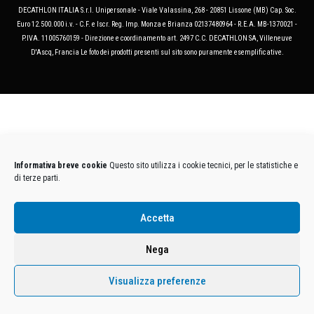
DECATHLON ITALIA S.r.l. Unipersonale - Viale Valassina, 268 - 20851 Lissone (MB) Cap. Soc.
Euro 12.500.000 i.v. - C.F. e Iscr. Reg. Imp. Monza e Brianza 02137480964 - R.E.A. MB-1370021 -
P.IVA. 11005760159 - Direzione e coordinamento art. 2497 C.C. DECATHLON SA, Villeneuve
D'Ascq, Francia Le foto dei prodotti presenti sul sito sono puramente esemplificative.
Informativa breve cookie
Questo sito utilizza i cookie tecnici, per le statistiche e
di terze parti.
Accetta
Nega
Visualizza preferenze