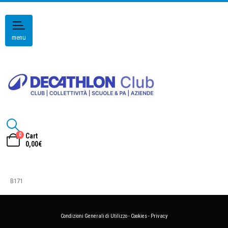
menu
0
Cart
0,00
€
B171
Condizioni Generali di Utilizzo
-
Cookies
-
Privacy