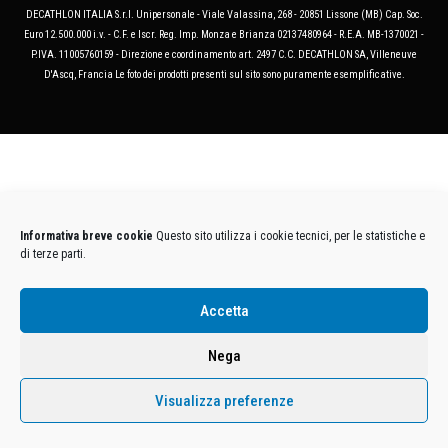
DECATHLON ITALIA S.r.l. Unipersonale - Viale Valassina, 268 - 20851 Lissone (MB) Cap. Soc.
Euro 12.500.000 i.v. - C.F. e Iscr. Reg. Imp. Monza e Brianza 02137480964 - R.E.A. MB-1370021 -
P.IVA. 11005760159 - Direzione e coordinamento art. 2497 C.C. DECATHLON SA, Villeneuve
D'Ascq, Francia Le foto dei prodotti presenti sul sito sono puramente esemplificative.
Informativa breve cookie
Questo sito utilizza i cookie tecnici, per le statistiche e
di terze parti.
Accetta
Nega
Visualizza preferenze