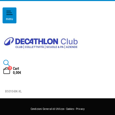
menu
0
Cart
0,00
€
BS010-BK-XL
Condizioni Generali di Utilizzo
-
Cookies
-
Privacy