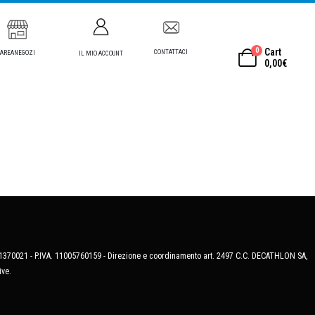
0
Cart
CONTATTACI
AREANEGOZI
IL MIO ACCOUNT
0,00
€
MB-1370021 - P.IVA. 11005760159 - Direzione e coordinamento art. 2497 C.C. DECATHLON SA,
ive.