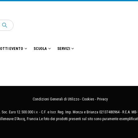
OTTI EVENTO
SCUOLA
SERVIZI
Condizioni Generali di Utilizzo
-
Cookies
-
Privacy
 Soc. Euro 12.500.000 i.v. - C.F. e Iscr. Reg. Imp. Monza e Brianza 02137480964 - R.E.A. 
illeneuve D'Ascq, Francia Le foto dei prodotti presenti sul sito sono puramente esemplificat