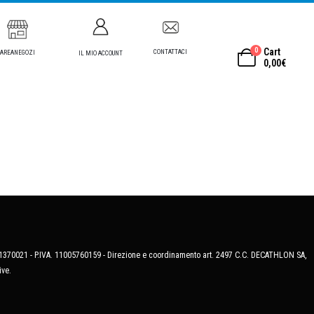
0
Cart
CONTATTACI
AREANEGOZI
IL MIO ACCOUNT
0,00
€
MB-1370021 - P.IVA. 11005760159 - Direzione e coordinamento art. 2497 C.C. DECATHLON SA,
ive.