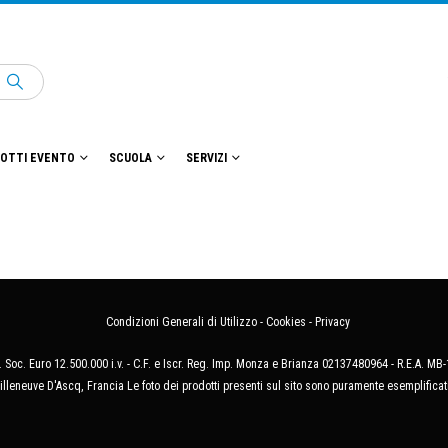
OTTI EVENTO
SCUOLA
SERVIZI
Condizioni Generali di Utilizzo
-
Cookies
-
Privacy
 Soc. Euro 12.500.000 i.v. - C.F. e Iscr. Reg. Imp. Monza e Brianza 02137480964 - R.E.A. 
illeneuve D'Ascq, Francia Le foto dei prodotti presenti sul sito sono puramente esemplificat