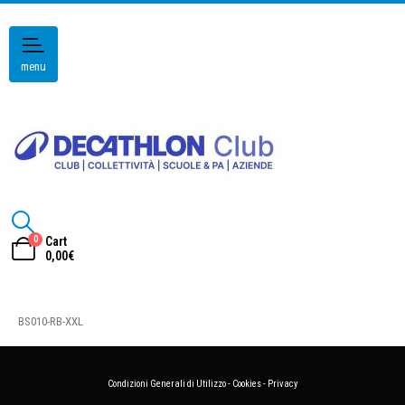
menu
0
Cart
0,00
€
BS010-RB-XXL
Condizioni Generali di Utilizzo
-
Cookies
-
Privacy