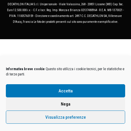
DECATHLON ITALIA S.r.l. Unipersonale - Viale Valassina, 268 - 20851 Lissone (MB) Cap. Soc.
Euro 12.500.000 i.v. - C.F. e Iscr. Reg. Imp. Monza e Brianza 02137480964 - R.E.A. MB-1370021 -
P.IVA. 11005760159 - Direzione e coordinamento art. 2497 C.C. DECATHLON SA, Villeneuve
D'Ascq, Francia Le foto dei prodotti presenti sul sito sono puramente esemplificative.
Informativa breve cookie
Questo sito utilizza i cookie tecnici, per le statistiche e
di terze parti.
Accetta
Nega
Visualizza preferenze