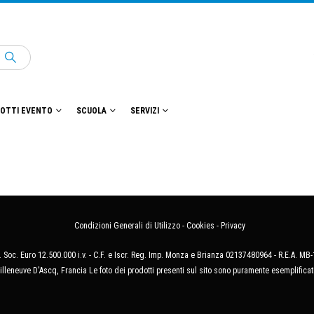
OTTI EVENTO
SCUOLA
SERVIZI
Condizioni Generali di Utilizzo
-
Cookies
-
Privacy
 Soc. Euro 12.500.000 i.v. - C.F. e Iscr. Reg. Imp. Monza e Brianza 02137480964 - R.E.A. 
illeneuve D'Ascq, Francia Le foto dei prodotti presenti sul sito sono puramente esemplificat