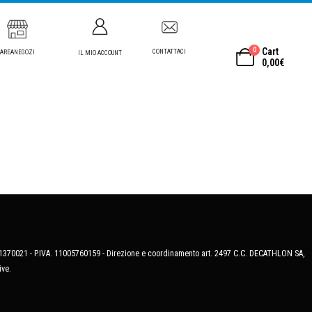
0
Cart
CONTATTACI
AREANEGOZI
IL MIO ACCOUNT
0,00
€
MB-1370021 - P.IVA. 11005760159 - Direzione e coordinamento art. 2497 C.C. DECATHLON SA,
ive.