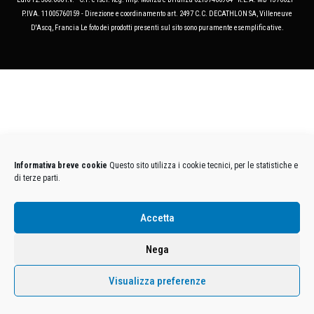
P.IVA. 11005760159 - Direzione e coordinamento art. 2497 C.C. DECATHLON SA, Villeneuve
D'Ascq, Francia Le foto dei prodotti presenti sul sito sono puramente esemplificative.
Informativa breve cookie
Questo sito utilizza i cookie tecnici, per le statistiche e
di terze parti.
Accetta
Nega
Visualizza preferenze