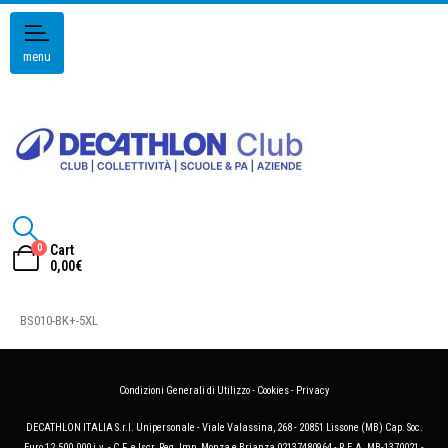
menu
0
Cart
0,00
€
BS010-BK+-5XL
Condizioni Generali di Utilizzo
-
Cookies
-
Privacy
DECATHLON ITALIA S.r.l. Unipersonale - Viale Valassina, 268 - 20851 Lissone (MB) Cap. Soc.
Euro 12.500.000 i.v. - C.F. e Iscr. Reg. Imp. Monza e Brianza 02137480964 - R.E.A. MB-1370021 -