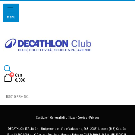
menu
0
Cart
0,00
€
BS010-RB+-5XL
Condizioni Generali di Utilizzo
-
Cookies
-
Privacy
DECATHLON ITALIA S.r.l. Unipersonale - Viale Valassina, 268 - 20851 Lissone (MB) Cap. Soc.
Euro 12.500.000 i.v. - C.F. e Iscr. Reg. Imp. Monza e Brianza 02137480964 - R.E.A. MB-1370021 -