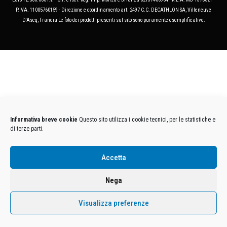
P.IVA. 11005760159 - Direzione e coordinamento art. 2497 C.C. DECATHLON SA, Villeneuve
D'Ascq, Francia Le foto dei prodotti presenti sul sito sono puramente esemplificative.
Informativa breve cookie
Questo sito utilizza i cookie tecnici, per le statistiche e
di terze parti.
Accetta
Nega
Visualizza preferenze