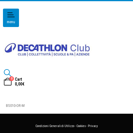
menu
0
Cart
0,00
€
BS010-OR-M
Condizioni Generali di Utilizzo
-
Cookies
-
Privacy