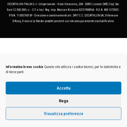
DECATHLON ITALIA S.r.l. Unipersonale - Viale Valassina, 268 - 20851 Lissone (MB) Cap. Soc.
Euro 12.500.000 i.v. - C.F. e Iscr. Reg. Imp. Monza e Brianza 02137480964 - R.E.A. MB-1370021 -
P.IVA. 11005760159 - Direzione e coordinamento art. 2497 C.C. DECATHLON SA, Villeneuve
D'Ascq, Francia Le foto dei prodotti presenti sul sito sono puramente esemplificative.
Informativa breve cookie
Questo sito utilizza i cookie tecnici, per le statistiche e
di terze parti.
Accetta
Nega
Visualizza preferenze