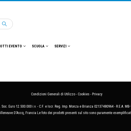
OTTI EVENTO
SCUOLA
SERVIZI
Condizioni Generali di Utilizzo
-
Cookies
-
Privacy
 Soc. Euro 12.500.000 i.v. - C.F. e Iscr. Reg. Imp. Monza e Brianza 02137480964 - R.E.A. 
illeneuve D'Ascq, Francia Le foto dei prodotti presenti sul sito sono puramente esemplificat