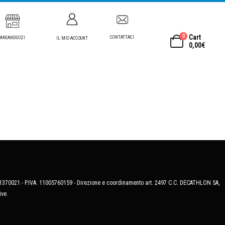
0
Cart
CONTATTACI
AREANEGOZI
IL MIO ACCOUNT
0,00
€
MB-1370021 - P.IVA. 11005760159 - Direzione e coordinamento art. 2497 C.C. DECATHLON SA,
ive.