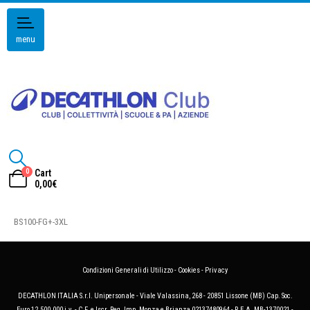
menu
0
Cart
0,00
€
BS100-FG+-3XL
Condizioni Generali di Utilizzo
-
Cookies
-
Privacy
DECATHLON ITALIA S.r.l. Unipersonale - Viale Valassina, 268 - 20851 Lissone (MB) Cap. Soc.
Euro 12.500.000 i.v. - C.F. e Iscr. Reg. Imp. Monza e Brianza 02137480964 - R.E.A. MB-1370021 -