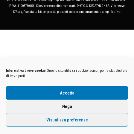
P.IVA. 11005760159 - Direzione e coordinamento art. 2497 C.C. DECATHLON SA, Villeneuve
D'Ascq, Francia Le foto dei prodotti presenti sul sito sono puramente esemplificative.
Informativa breve cookie
Questo sito utilizza i cookie tecnici, per le statistiche e
di terze parti.
Accetta
Nega
Visualizza preferenze