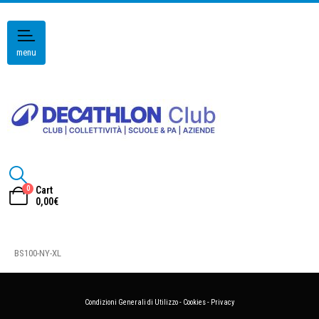
menu
0
Cart
0,00
€
BS100-NY-XL
Condizioni Generali di Utilizzo
-
Cookies
-
Privacy