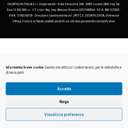
DECATHLON ITALIA S.r.l. Unipersonale - Viale Valassina, 268 - 20851 Lissone (MB) Cap. Soc.
Euro 12.500.000 i.v. - C.F. e Iscr. Reg. Imp. Monza e Brianza 02137480964 - R.E.A. MB-1370021 -
P.IVA. 11005760159 - Direzione e coordinamento art. 2497 C.C. DECATHLON SA, Villeneuve
D'Ascq, Francia Le foto dei prodotti presenti sul sito sono puramente esemplificative.
Informativa breve cookie
Questo sito utilizza i cookie tecnici, per le statistiche e
di terze parti.
Accetta
Nega
Visualizza preferenze