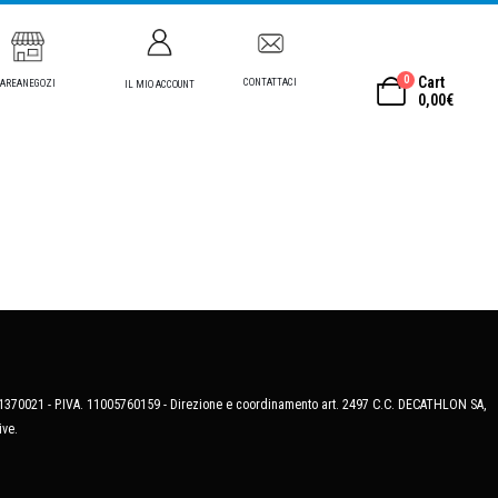
0
Cart
CONTATTACI
AREANEGOZI
IL MIO ACCOUNT
0,00
€
MB-1370021 - P.IVA. 11005760159 - Direzione e coordinamento art. 2497 C.C. DECATHLON SA,
ive.