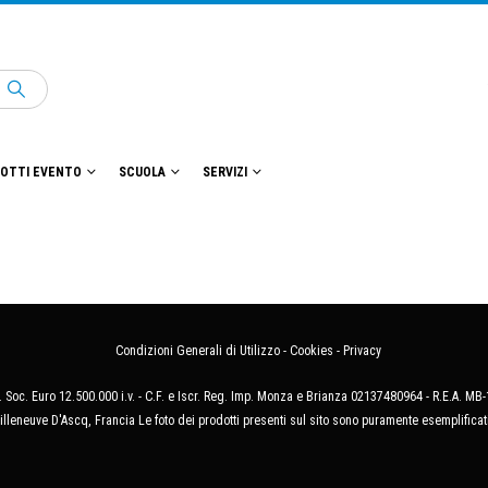
OTTI EVENTO
SCUOLA
SERVIZI
Condizioni Generali di Utilizzo
-
Cookies
-
Privacy
 Soc. Euro 12.500.000 i.v. - C.F. e Iscr. Reg. Imp. Monza e Brianza 02137480964 - R.E.A. 
illeneuve D'Ascq, Francia Le foto dei prodotti presenti sul sito sono puramente esemplificat