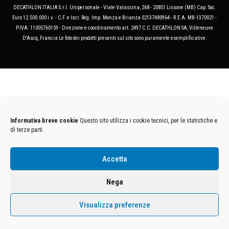
DECATHLON ITALIA S.r.l. Unipersonale - Viale Valassina, 268 - 20851 Lissone (MB) Cap. Soc.
Euro 12.500.000 i.v. - C.F. e Iscr. Reg. Imp. Monza e Brianza 02137480964 - R.E.A. MB-1370021 -
P.IVA. 11005760159 - Direzione e coordinamento art. 2497 C.C. DECATHLON SA, Villeneuve
D'Ascq, Francia Le foto dei prodotti presenti sul sito sono puramente esemplificative.
Informativa breve cookie
Questo sito utilizza i cookie tecnici, per le statistiche e
di terze parti.
Accetta
Nega
Visualizza preferenze