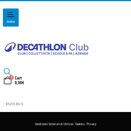
menu
0
Cart
0,00
€
BS201-BU-S
Condizioni Generali di Utilizzo
-
Cookies
-
Privacy