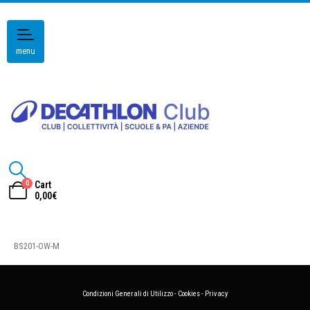
menu
0
Cart
0,00
€
BS201-OW-M
Condizioni Generali di Utilizzo
-
Cookies
-
Privacy