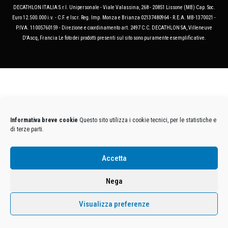
DECATHLON ITALIA S.r.l. Unipersonale - Viale Valassina, 268 - 20851 Lissone (MB) Cap. Soc.
Euro 12.500.000 i.v. - C.F. e Iscr. Reg. Imp. Monza e Brianza 02137480964 - R.E.A. MB-1370021 -
P.IVA. 11005760159 - Direzione e coordinamento art. 2497 C.C. DECATHLON SA, Villeneuve
D'Ascq, Francia Le foto dei prodotti presenti sul sito sono puramente esemplificative.
Informativa breve cookie
Questo sito utilizza i cookie tecnici, per le statistiche e
di terze parti.
Accetta
Nega
Visualizza preferenze