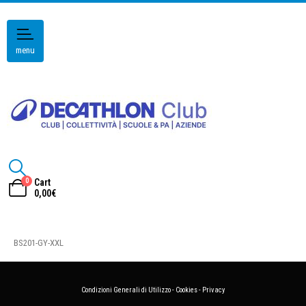
menu
0
Cart
0,00
€
BS201-GY-XXL
Condizioni Generali di Utilizzo
-
Cookies
-
Privacy