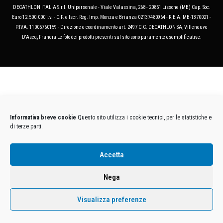
DECATHLON ITALIA S.r.l. Unipersonale - Viale Valassina, 268 - 20851 Lissone (MB) Cap. Soc.
Euro 12.500.000 i.v. - C.F. e Iscr. Reg. Imp. Monza e Brianza 02137480964 - R.E.A. MB-1370021 -
P.IVA. 11005760159 - Direzione e coordinamento art. 2497 C.C. DECATHLON SA, Villeneuve
D'Ascq, Francia Le foto dei prodotti presenti sul sito sono puramente esemplificative.
Informativa breve cookie
Questo sito utilizza i cookie tecnici, per le statistiche e
di terze parti.
Accetta
Nega
Visualizza preferenze