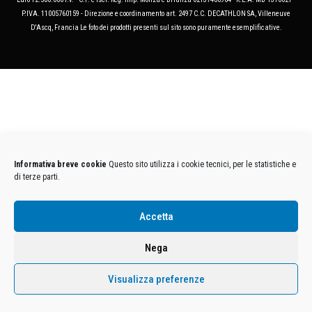
P.IVA. 11005760159 - Direzione e coordinamento art. 2497 C.C. DECATHLON SA, Villeneuve
D'Ascq, Francia Le foto dei prodotti presenti sul sito sono puramente esemplificative.
Informativa breve cookie
Questo sito utilizza i cookie tecnici, per le statistiche e
di terze parti.
Accetta
Nega
Visualizza preferenze