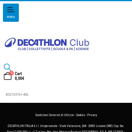
menu
0
Cart
0,00
€
BS210-FG+-4XL
Condizioni Generali di Utilizzo
-
Cookies
-
Privacy
DECATHLON ITALIA S.r.l. Unipersonale - Viale Valassina, 268 - 20851 Lissone (MB) Cap. Soc.
Euro 12.500.000 i.v. - C.F. e Iscr. Reg. Imp. Monza e Brianza 02137480964 - R.E.A. MB-1370021 -