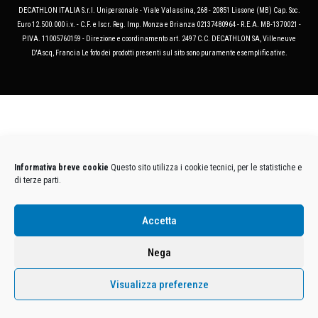
DECATHLON ITALIA S.r.l. Unipersonale - Viale Valassina, 268 - 20851 Lissone (MB) Cap. Soc.
Euro 12.500.000 i.v. - C.F. e Iscr. Reg. Imp. Monza e Brianza 02137480964 - R.E.A. MB-1370021 -
P.IVA. 11005760159 - Direzione e coordinamento art. 2497 C.C. DECATHLON SA, Villeneuve
D'Ascq, Francia Le foto dei prodotti presenti sul sito sono puramente esemplificative.
Informativa breve cookie
Questo sito utilizza i cookie tecnici, per le statistiche e
di terze parti.
Accetta
Nega
Visualizza preferenze