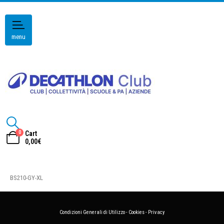
menu
0
Cart
0,00
€
BS210-GY-XL
Condizioni Generali di Utilizzo
-
Cookies
-
Privacy