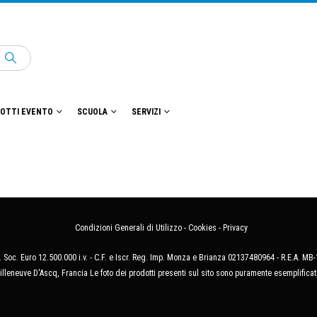
OTTI EVENTO
SCUOLA
SERVIZI
Condizioni Generali di Utilizzo
-
Cookies
-
Privacy
 Soc. Euro 12.500.000 i.v. - C.F. e Iscr. Reg. Imp. Monza e Brianza 02137480964 - R.E.A. 
illeneuve D'Ascq, Francia Le foto dei prodotti presenti sul sito sono puramente esemplificat