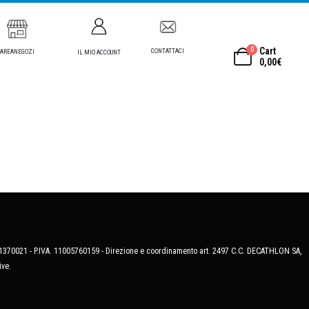
0
Cart
CONTATTACI
AREANEGOZI
IL MIO ACCOUNT
0,00
€
MB-1370021 - P.IVA. 11005760159 - Direzione e coordinamento art. 2497 C.C. DECATHLON SA,
ive.