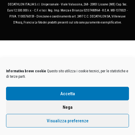
DECATHLON ITALIA S.r.l. Unipersonale - Viale Valassina, 268 - 20851 Lissone (MB) Cap. Soc.
Euro 12.500.000 i.v. - C.F. e Iscr. Reg. Imp. Monza e Brianza 02137480964 - R.E.A. MB-1370021 -
P.IVA. 11005760159 - Direzione e coordinamento art. 2497 C.C. DECATHLON SA, Villeneuve
D'Ascq, Francia Le foto dei prodotti presenti sul sito sono puramente esemplificative.
Informativa breve cookie
Questo sito utilizza i cookie tecnici, per le statistiche e
di terze parti.
Accetta
Nega
Visualizza preferenze