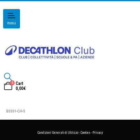
menu
0
Cart
0,00
€
BS331-CH-S
Condizioni Generali di Utilizzo
-
Cookies
-
Privacy