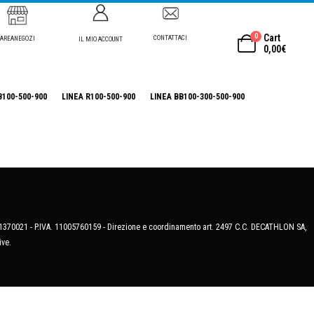
0
Cart
CONTATTACI
AREANEGOZI
IL MIO ACCOUNT
0,00
€
B100-500-900
LINEA R100-500-900
LINEA BB100-300-500-900
MB-1370021 - P.IVA. 11005760159 - Direzione e coordinamento art. 2497 C.C. DECATHLON SA,
ive.