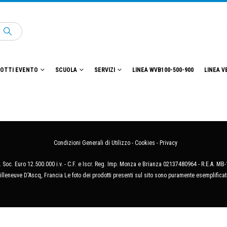
OTTI EVENTO
SCUOLA
SERVIZI
LINEA WVB100-500-900
LINEA V
Condizioni Generali di Utilizzo
-
Cookies
-
Privacy
 Soc. Euro 12.500.000 i.v. - C.F. e Iscr. Reg. Imp. Monza e Brianza 02137480964 - R.E.A. 
illeneuve D'Ascq, Francia Le foto dei prodotti presenti sul sito sono puramente esemplificat