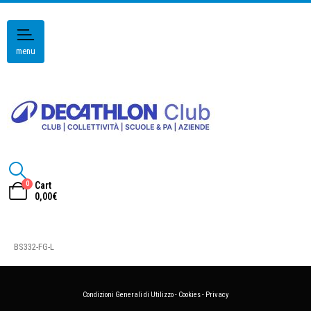
menu
0
Cart
0,00
€
BS332-FG-L
Condizioni Generali di Utilizzo
-
Cookies
-
Privacy