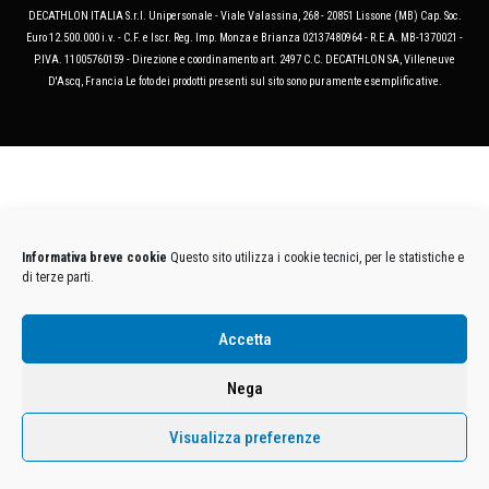
DECATHLON ITALIA S.r.l. Unipersonale - Viale Valassina, 268 - 20851 Lissone (MB) Cap. Soc.
Euro 12.500.000 i.v. - C.F. e Iscr. Reg. Imp. Monza e Brianza 02137480964 - R.E.A. MB-1370021 -
P.IVA. 11005760159 - Direzione e coordinamento art. 2497 C.C. DECATHLON SA, Villeneuve
D'Ascq, Francia Le foto dei prodotti presenti sul sito sono puramente esemplificative.
Informativa breve cookie
Questo sito utilizza i cookie tecnici, per le statistiche e
di terze parti.
Accetta
Nega
Visualizza preferenze