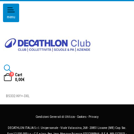
menu
0
Cart
0,00
€
BS332-NY+-3XL
Condizioni Generali di Utilizzo
-
Cookies
-
Privacy
DECATHLON ITALIA S.r.l. Unipersonale - Viale Valassina, 268 - 20851 Lissone (MB) Cap. Soc.
Euro 12.500.000 i.v. - C.F. e Iscr. Reg. Imp. Monza e Brianza 02137480964 - R.E.A. MB-1370021 -