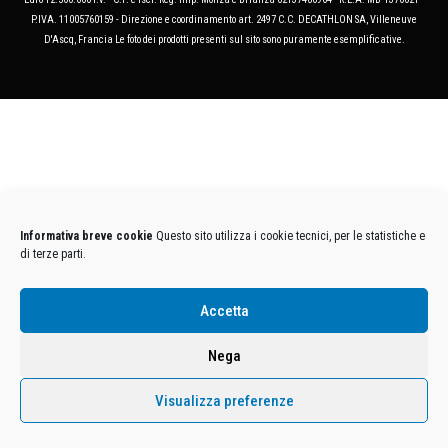
P.IVA. 11005760159 - Direzione e coordinamento art. 2497 C.C. DECATHLON SA, Villeneuve
D'Ascq, Francia Le foto dei prodotti presenti sul sito sono puramente esemplificative.
Informativa breve cookie
Questo sito utilizza i cookie tecnici, per le statistiche e
di terze parti.
Accetta
Nega
Visualizza preferenze