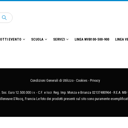
OTTI EVENTO
SCUOLA
SERVIZI
LINEA WVB100-500-900
LINEA V
Condizioni Generali di Utilizzo
-
Cookies
-
Privacy
 Soc. Euro 12.500.000 i.v. - C.F. e Iscr. Reg. Imp. Monza e Brianza 02137480964 - R.E.A. 
illeneuve D'Ascq, Francia Le foto dei prodotti presenti sul sito sono puramente esemplificat