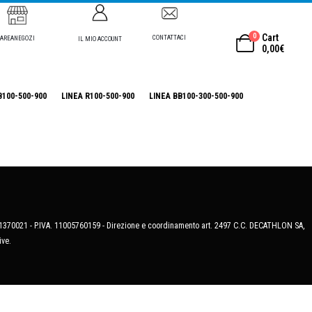
0
Cart
CONTATTACI
AREANEGOZI
IL MIO ACCOUNT
0,00
€
B100-500-900
LINEA R100-500-900
LINEA BB100-300-500-900
MB-1370021 - P.IVA. 11005760159 - Direzione e coordinamento art. 2497 C.C. DECATHLON SA,
ive.