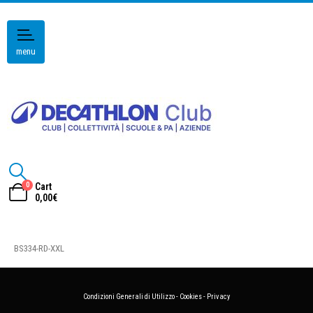
menu
0
Cart
0,00
€
BS334-RD-XXL
Condizioni Generali di Utilizzo
-
Cookies
-
Privacy