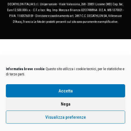
DECATHLON ITALIA S.r.l. Unipersonale - Viale Valassina, 268 - 20851 Lissone (MB) Cap. Soc.
Euro 12.500.000 i.v. - C.F. e Iscr. Reg. Imp. Monza e Brianza 02137480964 - R.E.A. MB-1370021 -
P.IVA. 11005760159 - Direzione e coordinamento art. 2497 C.C. DECATHLON SA, Villeneuve
D'Ascq, Francia Le foto dei prodotti presenti sul sito sono puramente esemplificative.
Informativa breve cookie
Questo sito utilizza i cookie tecnici, per le statistiche e
di terze parti.
Accetta
Nega
Visualizza preferenze