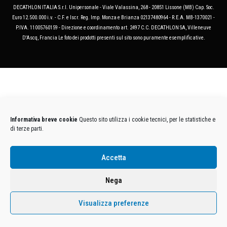
DECATHLON ITALIA S.r.l. Unipersonale - Viale Valassina, 268 - 20851 Lissone (MB) Cap. Soc.
Euro 12.500.000 i.v. - C.F. e Iscr. Reg. Imp. Monza e Brianza 02137480964 - R.E.A. MB-1370021 -
P.IVA. 11005760159 - Direzione e coordinamento art. 2497 C.C. DECATHLON SA, Villeneuve
D'Ascq, Francia Le foto dei prodotti presenti sul sito sono puramente esemplificative.
Informativa breve cookie
Questo sito utilizza i cookie tecnici, per le statistiche e
di terze parti.
Accetta
Nega
Visualizza preferenze