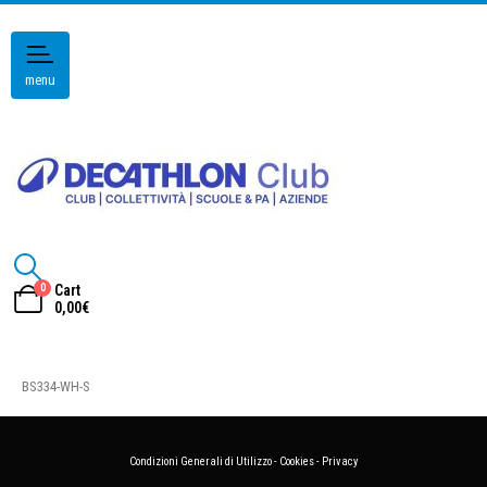
menu
0
Cart
0,00
€
BS334-WH-S
Condizioni Generali di Utilizzo
-
Cookies
-
Privacy