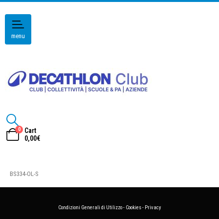
menu
0
Cart
0,00
€
BS334-OL-S
Condizioni Generali di Utilizzo
-
Cookies
-
Privacy