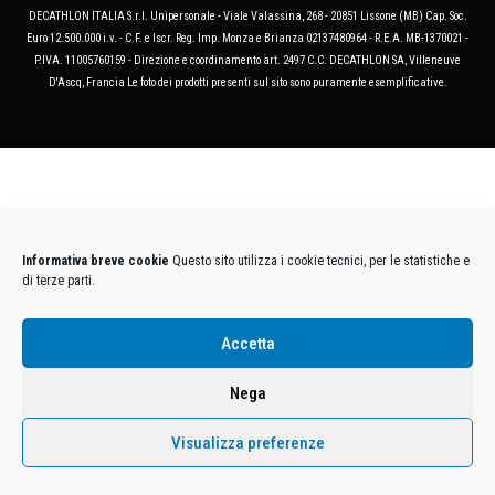
DECATHLON ITALIA S.r.l. Unipersonale - Viale Valassina, 268 - 20851 Lissone (MB) Cap. Soc.
Euro 12.500.000 i.v. - C.F. e Iscr. Reg. Imp. Monza e Brianza 02137480964 - R.E.A. MB-1370021 -
P.IVA. 11005760159 - Direzione e coordinamento art. 2497 C.C. DECATHLON SA, Villeneuve
D'Ascq, Francia Le foto dei prodotti presenti sul sito sono puramente esemplificative.
Informativa breve cookie
Questo sito utilizza i cookie tecnici, per le statistiche e
di terze parti.
Accetta
Nega
Visualizza preferenze