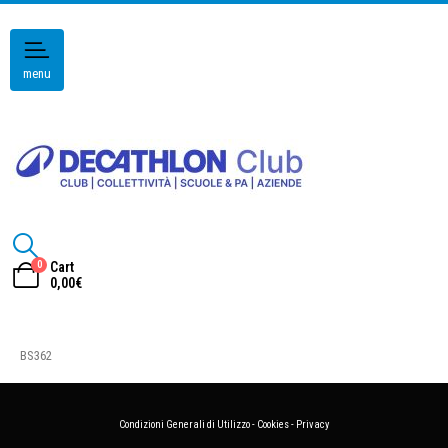
menu
0
Cart
0,00
€
BS362
Condizioni Generali di Utilizzo
-
Cookies
-
Privacy