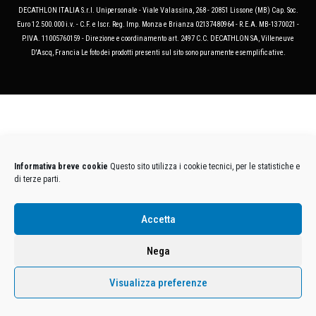
DECATHLON ITALIA S.r.l. Unipersonale - Viale Valassina, 268 - 20851 Lissone (MB) Cap. Soc.
Euro 12.500.000 i.v. - C.F. e Iscr. Reg. Imp. Monza e Brianza 02137480964 - R.E.A. MB-1370021 -
P.IVA. 11005760159 - Direzione e coordinamento art. 2497 C.C. DECATHLON SA, Villeneuve
D'Ascq, Francia Le foto dei prodotti presenti sul sito sono puramente esemplificative.
Informativa breve cookie
Questo sito utilizza i cookie tecnici, per le statistiche e
di terze parti.
Accetta
Nega
Visualizza preferenze