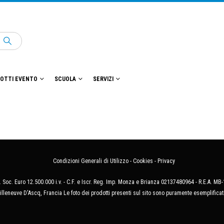
OTTI EVENTO
SCUOLA
SERVIZI
Condizioni Generali di Utilizzo
-
Cookies
-
Privacy
 Soc. Euro 12.500.000 i.v. - C.F. e Iscr. Reg. Imp. Monza e Brianza 02137480964 - R.E.A. 
illeneuve D'Ascq, Francia Le foto dei prodotti presenti sul sito sono puramente esemplificat