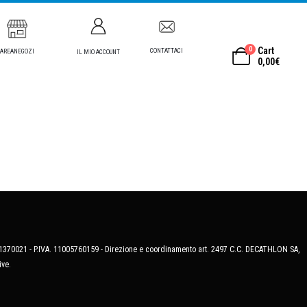
0
Cart
CONTATTACI
AREANEGOZI
IL MIO ACCOUNT
0,00
€
MB-1370021 - P.IVA. 11005760159 - Direzione e coordinamento art. 2497 C.C. DECATHLON SA,
ive.