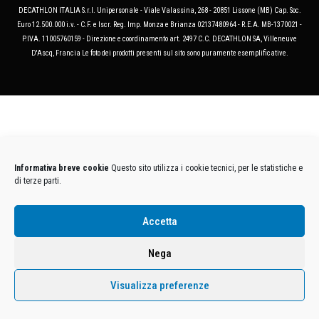
DECATHLON ITALIA S.r.l. Unipersonale - Viale Valassina, 268 - 20851 Lissone (MB) Cap. Soc.
Euro 12.500.000 i.v. - C.F. e Iscr. Reg. Imp. Monza e Brianza 02137480964 - R.E.A. MB-1370021 -
P.IVA. 11005760159 - Direzione e coordinamento art. 2497 C.C. DECATHLON SA, Villeneuve
D'Ascq, Francia Le foto dei prodotti presenti sul sito sono puramente esemplificative.
Informativa breve cookie
Questo sito utilizza i cookie tecnici, per le statistiche e
di terze parti.
Accetta
Nega
Visualizza preferenze