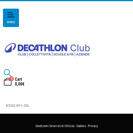
menu
0
Cart
0,00
€
BS362-NY+-3XL
Condizioni Generali di Utilizzo
-
Cookies
-
Privacy