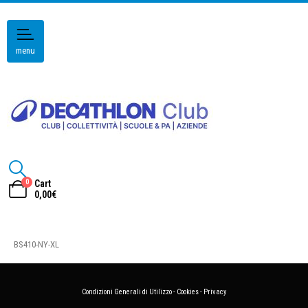
menu
0
Cart
0,00
€
BS410-NY-XL
Condizioni Generali di Utilizzo
-
Cookies
-
Privacy