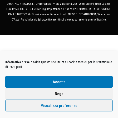
DECATHLON ITALIA S.r.l. Unipersonale - Viale Valassina, 268 - 20851 Lissone (MB) Cap. Soc.
Euro 12.500.000 i.v. - C.F. e Iscr. Reg. Imp. Monza e Brianza 02137480964 - R.E.A. MB-1370021 -
P.IVA. 11005760159 - Direzione e coordinamento art. 2497 C.C. DECATHLON SA, Villeneuve
D'Ascq, Francia Le foto dei prodotti presenti sul sito sono puramente esemplificative.
Informativa breve cookie
Questo sito utilizza i cookie tecnici, per le statistiche e
di terze parti.
Accetta
Nega
Visualizza preferenze