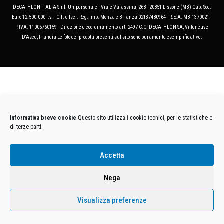
DECATHLON ITALIA S.r.l. Unipersonale - Viale Valassina, 268 - 20851 Lissone (MB) Cap. Soc.
Euro 12.500.000 i.v. - C.F. e Iscr. Reg. Imp. Monza e Brianza 02137480964 - R.E.A. MB-1370021 -
P.IVA. 11005760159 - Direzione e coordinamento art. 2497 C.C. DECATHLON SA, Villeneuve
D'Ascq, Francia Le foto dei prodotti presenti sul sito sono puramente esemplificative.
Informativa breve cookie
Questo sito utilizza i cookie tecnici, per le statistiche e
di terze parti.
Accetta
Nega
Visualizza preferenze