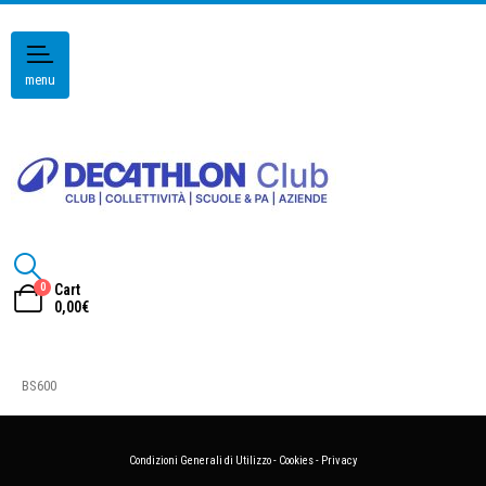
menu
0
Cart
0,00
€
BS600
Condizioni Generali di Utilizzo
-
Cookies
-
Privacy