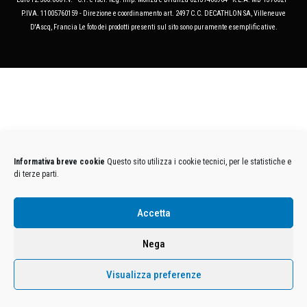
P.IVA. 11005760159 - Direzione e coordinamento art. 2497 C.C. DECATHLON SA, Villeneuve
D'Ascq, Francia Le foto dei prodotti presenti sul sito sono puramente esemplificative.
Informativa breve cookie
Questo sito utilizza i cookie tecnici, per le statistiche e
di terze parti.
Accetta
Nega
Visualizza preferenze