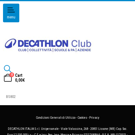
menu
0
Cart
0,00
€
BS802
Condizioni Generali di Utilizzo
-
Cookies
-
Privacy
DECATHLON ITALIA S.r.l. Unipersonale - Viale Valassina, 268 - 20851 Lissone (MB) Cap. Soc.
Euro 12.500.000 i.v. - C.F. e Iscr. Reg. Imp. Monza e Brianza 02137480964 - R.E.A. MB-1370021 -