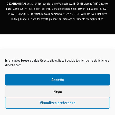
DECATHLON ITALIA S.r.l. Unipersonale - Viale Valassina, 268 - 20851 Lissone (MB) Cap. Soc.
Euro 12.500.000 i.v. - C.F. e Iscr. Reg. Imp. Monza e Brianza 02137480964 - R.E.A. MB-1370021 -
P.IVA. 11005760159 - Direzione e coordinamento art. 2497 C.C. DECATHLON SA, Villeneuve
D'Ascq, Francia Le foto dei prodotti presenti sul sito sono puramente esemplificative.
Informativa breve cookie
Questo sito utilizza i cookie tecnici, per le statistiche e
di terze parti.
Accetta
Nega
Visualizza preferenze