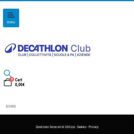
menu
0
Cart
0,00
€
BS900
Condizioni Generali di Utilizzo
-
Cookies
-
Privacy